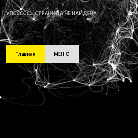
УПССССС... СТРАНИЦА НЕ НАЙДЕНА
Главная
МЕНЮ