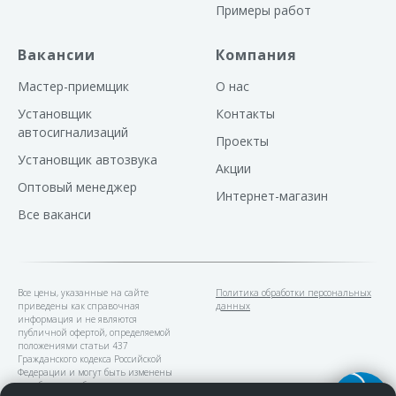
Примеры работ
Вакансии
Компания
Мастер-приемщик
О нас
Установщик
Контакты
автосигнализаций
Проекты
Установщик автозвука
Акции
Оптовый менеджер
Интернет-магазин
Все ваканси
Все цены, указанные на сайте
Политика обработки персональных
приведены как справочная
данных
информация и не являются
публичной офертой, определяемой
положениями статьи 437
Гражданского кодекса Российской
Федерации и могут быть изменены
в любое время без предупреждения.