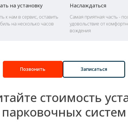
ать на установку
Наслаждаться
ь к нам в сервис, оставить
Самая приятная часть - по
биль на несколько часов
удовольствие от комфортн
вождения
Позвонить
Записаться
итайте стоимость уст
парковочных систем