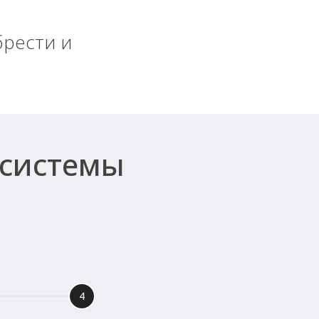
брести и
 системы
4