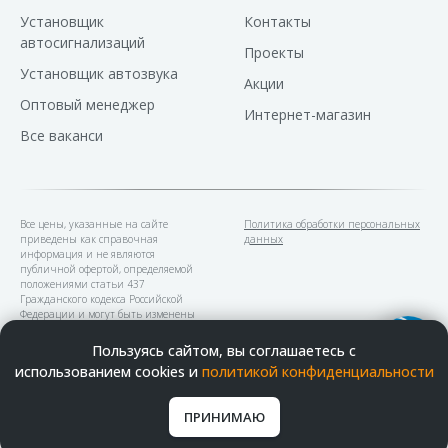
Установщик
Контакты
автосигнализаций
Проекты
Установщик автозвука
Акции
Оптовый менеджер
Интернет-магазин
Все ваканси
Все цены, указанные на сайте
Политика обработки персональных
приведены как справочная
данных
информация и не являются
публичной офертой, определяемой
положениями статьи 437
Гражданского кодекса Российской
Федерации и могут быть изменены
в любое время без предупреждения.
Пользуясь сайтом, вы соглашаетесь с
использованием cookies и
политикой конфиденциальности
В наших устновочных центрах
можно оплатить банковскими
картами
ПРИНИМАЮ
ГЛАВНАЯ
УСЛУГИ
ПОИСК
РАБОТЫ
КОНТАКТЫ