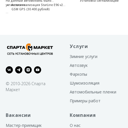
На данный автомобиль было
Установка сигнализации
установлено:
Автосигнализация StarLine E96 v2
GSM GPS (30.400 рублей)
StarLine E96 v2 GSM GPS - Надежный
автомобильный охранно-
телематический комплекс с
интеллектуальным автозапуском с
вашего смартфона, не сканируемым
диалоговым кодом управления,
возможностью авторизации по
Услуги
защищенной технологии через метку.
Благодаря GSM+GPS интерфейсу
обеспечивается возможность
Зимние услуги
управления комплексом из любой
точки мира.
Автозвук
Фаркопы
Шумоизоляция
© 2010-2026 Спарта
Маркет
Автомобильные пленки
Примеры работ
Вакансии
Компания
Мастер-приемщик
О нас