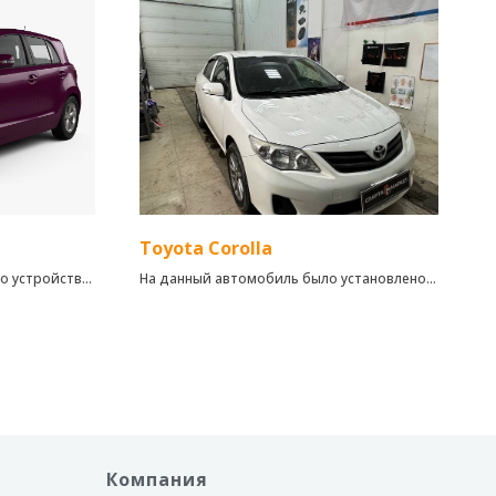
ерез метку.
 управления
мира.
Toyota Corolla
о устройства
На данный автомобиль было установлено:
Камера заднего вида Viper HD
Chameleon(1990р)
Компания