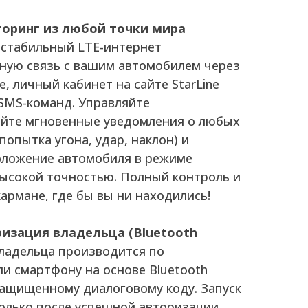
торинг из любой точки мира
стабильный LTE-интернет
ную связь с вашим автомобилем через
 личный кабинет на сайте StarLine
 SMS-команд. Управляйте
айте мгновенные уведомления о любых
опытка угона, удар, наклон) и
оложение автомобиля в режиме
высокой точностью. Полный контроль и
армане, где бы вы ни находились!
изация владельца (Bluetooth
ладельца производится по
ли смартфону на основе Bluetooth
защищенному диалоговому коду. Запуск
олько после успешной авторизации.