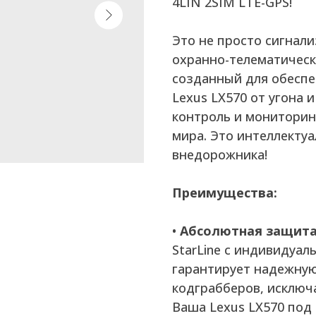
4LIN 2SIM LTE-GPS!
Это не просто сигнал
охранно-телематическ
созданный для обесп
Lexus LX570 от угона 
контроль и мониторин
мира. Это интеллекту
внедорожника!
Преимущества:
•
Абсолютная защита 
StarLine с индивидуа
гарантирует надежную
кодграбберов, исключ
Ваша Lexus LX570 под