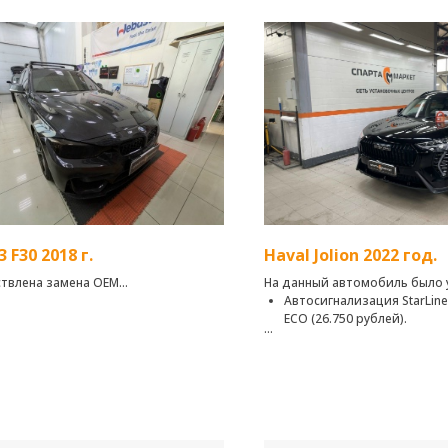
 F30 2018 г.
Haval Jolion 2022 год.
твлена замена OEM
На данный автомобиль было 
омпонентов, а также выполнена
Автосигнализация StarLine
броизоляция дверей.
ЕСО (26.750 рублей).
StarLine E96 v2 GSM ЕСО - Над
твлен монтаж оборудования:
автомобильный охранно-тел
 State DBW-CS104G - 2-х полосная
комплекс с интеллектуальным
льная АС
автозапуском с вашего смарт
 State DBW-CX100C - коаксиальная
сканируемым диалоговым ко
управления, возможностью 
 State DBW-SW202G DIVE Series -