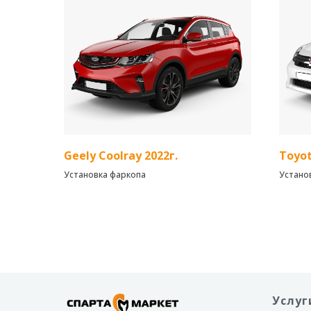
сабвуф
Примен
StP Aero
вибро
StP Aer
вибро
StP Bip
матери
Geely Coolray 2022г.
Toyot
Установка фаркопа
Устано
Услуг