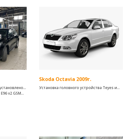
Skoda Octavia 2009г.
установлено:
Установка головного устройства Teyes и
 E96 v2 GSM
автосигнализации
ежный
ематический
фона, не
дом
авторизации