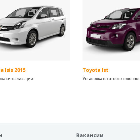
по защищенной технологии ч
ер 8"
Благодаря GSM интерфейсу
обеспечивается возможность
ены следующие материалы:
комплексом из любой точки 
cell QP Intrigo 6 мм -
шумопоглощающий материал
ocell QP Genio 4 мм -
шумопоглощающий материал
last15 RED - звукопоглощающий
ал
a Isis 2015
Toyota Ist
вка сигнализации
Установка штатного головног
от компании Teyes
и
Вакансии