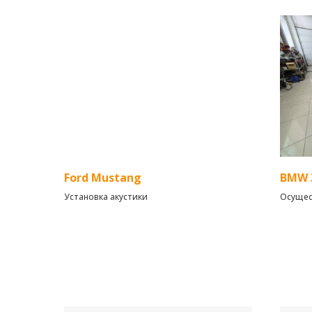
Ford Mustang
BMW 3
Установка акустики
Осущес
аудиок
шумови
Осущес
Dynamic
фронта
Dynamic
АС
Dynamic