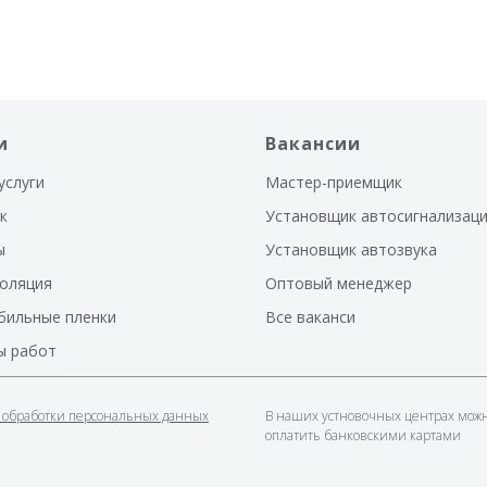
и
Вакансии
услуги
Мастер-приемщик
к
Установщик автосигнализац
ы
Установщик автозвука
оляция
Оптовый менеджер
бильные пленки
Все ваканси
ы работ
 обработки персональных данных
В наших устновочных центрах мож
оплатить банковскими картами