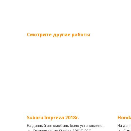
Смотрите другие работы
Subaru Impreza 2018г.
Honda
На данный автомобиль было установлено:
На дан
Сигнализация Starline S96 V2 ЕСO
Сигн