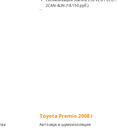
2CAN-4LIN (18.150 руб.)
да Teyes
Надежный автомобильный охранно-
телематический комплекс с
а от
интеллектуальным автозапуском, не
сканируемым диалоговым кодом
управления, интегрированным 2CAN+4LIN
интерфейсом, ударопрочным брелком
управления, помехозащищенным
трансивером с малошумящим усилителем
Toyota Premio 2008 г
тва
Автозвук и шумоизоляция