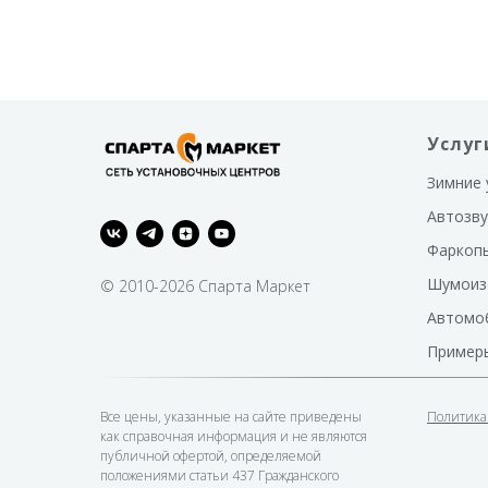
Услуг
Зимние 
Автозву
Фаркоп
Шумоиз
© 2010-2026 Спарта Маркет
Автомо
Пример
Все цены, указанные на сайте приведены
Политика
как справочная информация и не являются
публичной офертой, определяемой
положениями статьи 437 Гражданского