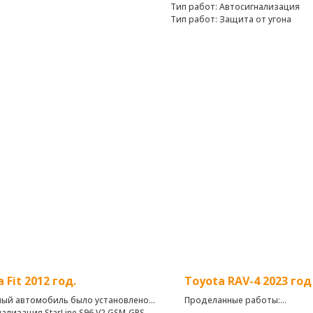
Тип работ: Автосигнализация
Тип работ: Защита от угона
 Fit 2012 год.
Toyota RAV-4 2023 год
ный автомобиль было установлено:
Проделанные работы:
ализация StarLine S96 V2 GSM-GPS
Установка головного устройс