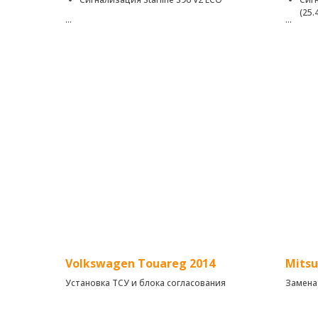
(25.
Автомобильная сигнализация с
На дан
интеллектуальным автозапуском с вашего
охранн
смартфона, не сканируемым диалоговым
управл
кодом управления, возможностью
звонок
авторизации по технологии Bluetooth
Благод
Smart, интегрированными 2CAN-4LIN и GSM
отслеж
интерфейсами.
автомо
Автоза
времен
Volkswagen Touareg 2014
Mitsu
Установка ТСУ и блока согласования
Замена
фаркоп