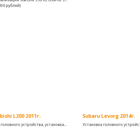
450 рублей)
2K 4+64
Установка камеры заднего ви
ный автомобиль установили
SONY AHD
ый комплекс с возможностью
Установка видеорегистратор
ения с телефона (приложение,
компании Viper
, сообщение)
аря GPS-антенне владелец сможет
ивать местоположение своего
биля-с точностью до двух метров!
пуски, прогрев по температуре,
и и разряду аккумулятора
bishi L200 2011г.
Subaru Levorg 2014г.
 головного устройства, установка
Установка головного устройс
а и блока согласования