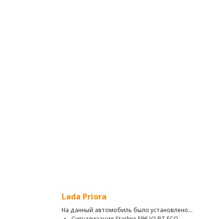
Lada Priora
На данный автомобиль было установлено:
тва Teyes CC3
Сигнализация Starline E96 V2 BT ECO