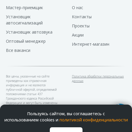
Мастер-приемщик
О нас
Установщик
Контакты
автосигнализаций
Проекты
Установщик автозвука
Акции
Оптовый менеджер
Интернет-магазин
Все ваканси
Все цены, указанные на сайте
Политика обработки персональных
приведены как справочная
данных
информация и не являются
публичной офертой, определяемой
положениями статьи 437
Гражданского кодекса Российской
Федерации и могут быть изменены
в любое время без предупреждения.
Пользуясь сайтом, вы соглашаетесь с
использованием cookies и
политикой конфиденциальности
В наших устновочных центрах
можно оплатить банковскими
картами