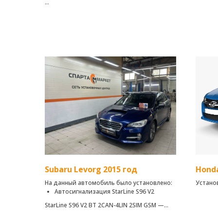
Автомобильная сигнализация с
интеллектуальным автозапуском с вашего
смартфона, не сканируемым диалоговым
кодом управления, возможностью
авторизации по технологии Bluetooth
Smart, интегрированными 2CAN-4LIN и GSM
интерфейсами.
Subaru Levorg 2015 год
Honda
На данный автомобиль было установлено:
Устано
Автосигнализация StarLine S96 V2
StarLine S96 V2 BT 2CAN-4LIN 2SIM GSM —
надежная автосигнализация c