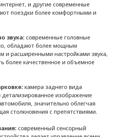
 интернет, и другие современные
ают поездки более комфортными и
о звука:
современные головные
ило, обладают более мощным
м и расширенными настройками звука,
ть более качественное и объемное
арковке:
камера заднего вида
и детализированное изображение
автомобиля, значительно облегчая
щая столкновения с препятствиями.
вания:
современный сенсорный
устройства делает управление всеми