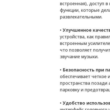
встроенная), доступ в
функции, которые дел
развлекательными.
•
Улучшенное качеств
устройства, как прав
встроенным усилителе
что позволяет получи
звучание музыки.
•
Безопасность при п
обеспечивает четкое 
пространства позади 
парковку и предотвра
•
Удобство использо
интерфейс головного 