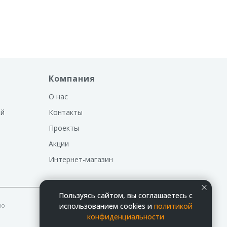
ом, не
Deaf Bonce DB-8.50 DSP - усилитель с
дом
Осуществлен монтаж оборудования:
процессором
м 2CAN+4LIN.
Компания
О нас
ий
Контакты
Проекты
Акции
Интернет-магазин
Пользуясь сайтом, вы соглашаетесь с
но
использованием cookies и
политикой
конфиденциальности