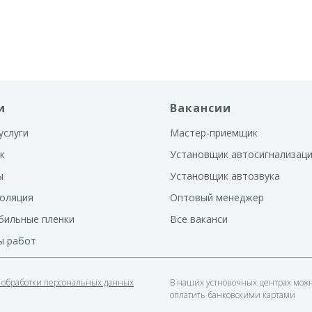
интеллектуальным автозапуск
сканируемым диалоговым ко
управления, интегрированны
и
Вакансии
услуги
Мастер-приемщик
к
Установщик автосигнализац
ы
Установщик автозвука
оляция
Оптовый менеджер
бильные пленки
Все ваканси
ы работ
 обработки персональных данных
В наших устновочных центрах мож
оплатить банковскими картами