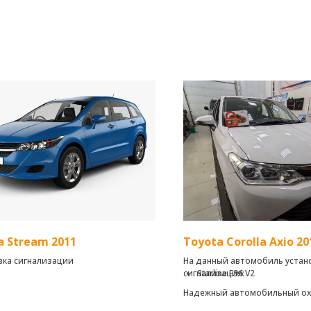
 Stream 2011
Toyota Corolla Axio 201
вка сигнализации
На данный автомобиль устан
сигнализация:
Starline E96 V2
Надежный автомобильный ох
телематический комплекс с