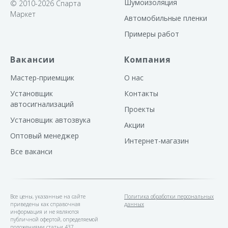
Шумоизоляция
© 2010-2026 Спарта
Не сканируемый диалоговый 
Маркет
между блоком и брелоком
Автомобильные пленки
сигнализации.
Примеры работ
Вакансии
Компания
Мастер-приемщик
О нас
Установщик
Контакты
автосигнализаций
Проекты
Установщик автозвука
Акции
Оптовый менеджер
Интернет-магазин
Все ваканси
Все цены, указанные на сайте
Политика обработки персональных
приведены как справочная
данных
информация и не являются
публичной офертой, определяемой
положениями статьи 437