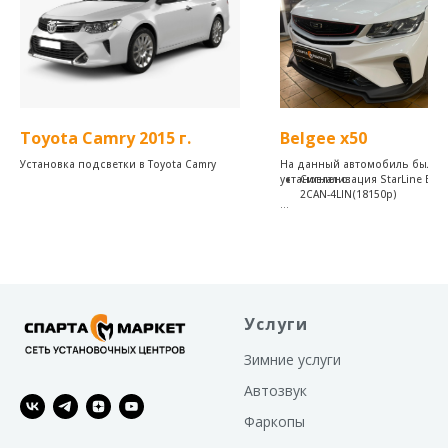
Toyota Camry 2015 г.
Belgee x50
Установка подсветки в Toyota Camry
На данный автомобиль было
установлено:
Сигнализация StarLine E96 
2CAN-4LIN(18150р)
В комплекте у данной сигнали
есть всего лишь один брелок 
обратной связью, через кото
происходит полное управлени
В дальнейшем, сигнализацию
будет дооснастить GSM; GSM
Услуги
модулями, чтобы открыть во
управления охранным компле
через удобное мобильное пр
Зимние услуги
Владельцу как и всегда, досту
Автозвук
Автозапуск, прогревы по темп
времени
Фаркопы
Управление охраной и запуско
брелока с обратной связью