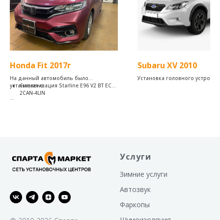
Honda Fit 2017г
Subaru XV 2010
На данный автомобиль было
Установка головного устройст
установлено:
Сигнализация Starline E96 V2 BT ECO
2CAN-4LIN
Надежный автомобильный охранно-
телематический комплекс с
интеллектуальным автозапуском, не
сканируемым диалоговым кодом
управления, интегрированным
2CAN+4LIN интерфейсом,
ударопрочным брелком управления,
Услуги
помехозащищенным трансивером с
малошумящим усилителем
Зимние услуги
Автозвук
Фаркопы
Шумоизоляция