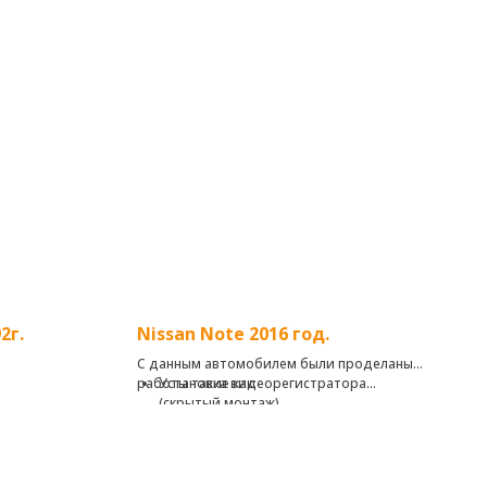
2г.
Nissan Note 2016 год.
С данным автомобилем были проделаны
работы такие как:
Установка видеорегистратора
(скрытый монтаж)