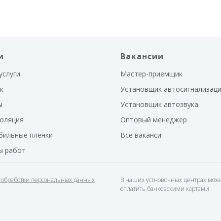
и
Вакансии
услуги
Мастер-приемщик
к
Установщик автосигнализац
ы
Установщик автозвука
оляция
Оптовый менеджер
бильные пленки
Все ваканси
ы работ
 обработки персональных данных
В наших устновочных центрах мож
оплатить банковскими картами