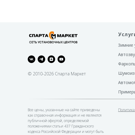
смартфона, не сканируемым диалоговым
кодом управления, интегрированным
2CAN+4LIN. Благодаря GSM интерфейсу
обеспечивается возможность управления
комплексом из любой точки мира.
Услуг
Зимние 
Автозву
Фаркоп
Шумоиз
© 2010-2026 Спарта Маркет
Автомо
Пример
Все цены, указанные на сайте приведены
Политика
как справочная информация и не являются
публичной офертой, определяемой
положениями статьи 437 Гражданского
кодекса Российской Федерации и могут быть