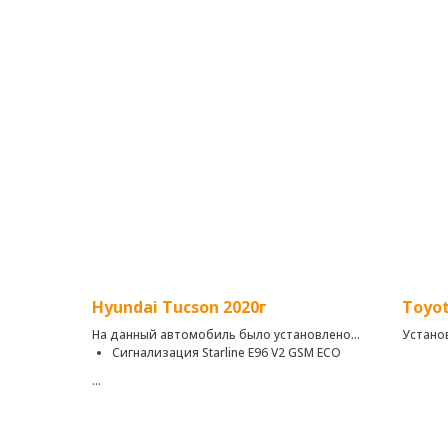
Hyundai Tucson 2020г
Toyot
На данный автомобиль было установлено:
Устано
Сигнализация Starline E96 V2 GSM ECO
Надежный автомобильный охранно-
телематический комплекс с
интеллектуальным автозапуском с вашего