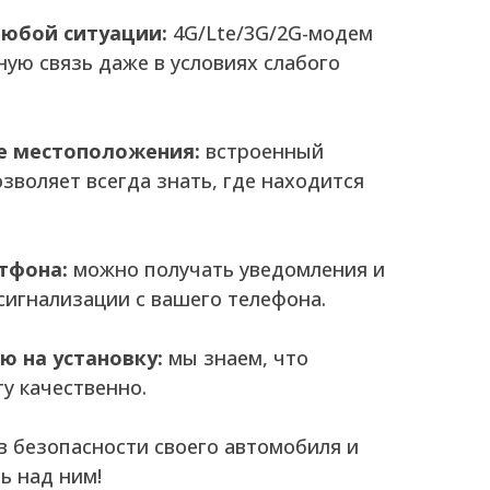
любой ситуации:
4G/Lte/3G/2G-модем
ную связь даже в условиях слабого
е местоположения:
встроенный
зволяет всегда знать, где находится
тфона:
можно получать уведомления и
сигнализации с вашего телефона.
ю на установку:
мы знаем, что
у качественно.
в безопасности своего автомобиля и
ь над ним!