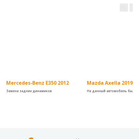
Mercedes-Benz E350 2012
Mazda Axella 2019г
Замена задних динамиков
На данный автомобиль было
установлено:
Автосигнализация Starline Е9
ECO (23.250руб.)
Это надежный охранный комп
который управляется как ЖК-б
так и с помощью GSM модуля 
помощью приложения с ваше
мобильного телефона.
Сигнализация обладает функ