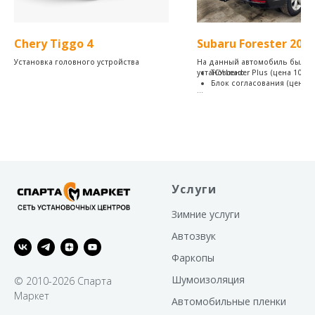
Chery Tiggo 4
Subaru Forester 2014
Установка головного устройства
На данный автомобиль было
установлено:
ТСУ Leader Plus (цена 10.49
Блок согласования (цена 3
Конструкция фаркопа «Leader
представляет собой разборн
вариант, что позволяет эконо
место при складировании,
транспортировке и облегчает
монтажа.
Фаркоп «Leader» легко устана
на штатные места автомобиля,
предусмотренные заводом-
Услуги
изготовителем, без сверления
дополнительных отверстий в к
Зимние услуги
Требуется снятие и подрезка 
Для окраски фаркопа «Leader
Автозвук
используется полимернопор
краска с повышенной
Фаркопы
износоустойчивостью.
Грузоподъемность фаркопа «
Шумоизоляция
© 2010-2026 Спарта
рассчитывается теоретически
подтверждается динамическ
Маркет
Автомобильные пленки
испытаниями, проводимыми п
41.55-2005 в аккредитованной