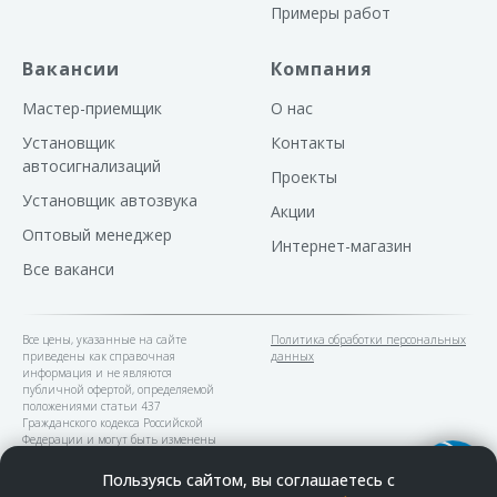
Примеры работ
сертифицированной испытат
лаборатории. Максимальная 
буксируемого прицепа 1500 кг
статической вертикальной наг
Вакансии
Компания
шар 75 кг (сертификат соответ
Конструкция фаркопа «Leader
Мастер-приемщик
О нас
позволяет при необходимости
демонтировать шар. Фаркоп
Установщик
Контакты
становится менее заметным и
позволяет сохранить красоту 
автосигнализаций
Проекты
автомобиля.
Установщик автозвука
Акции
Оптовый менеджер
Интернет-магазин
Все ваканси
Все цены, указанные на сайте
Политика обработки персональных
приведены как справочная
данных
информация и не являются
публичной офертой, определяемой
положениями статьи 437
Гражданского кодекса Российской
Федерации и могут быть изменены
в любое время без предупреждения.
Пользуясь сайтом, вы соглашаетесь с