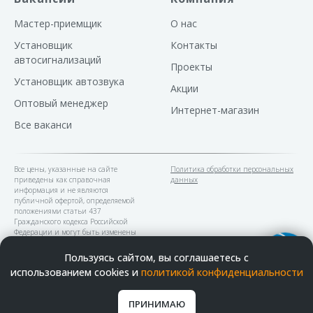
Мастер-приемщик
О нас
Установщик
Контакты
автосигнализаций
Проекты
Установщик автозвука
Акции
Оптовый менеджер
Интернет-магазин
Все ваканси
Все цены, указанные на сайте
Политика обработки персональных
приведены как справочная
данных
информация и не являются
публичной офертой, определяемой
положениями статьи 437
Гражданского кодекса Российской
Федерации и могут быть изменены
в любое время без предупреждения.
Пользуясь сайтом, вы соглашаетесь с
использованием cookies и
политикой конфиденциальности
В наших устновочных центрах
можно оплатить банковскими
картами
ПРИНИМАЮ