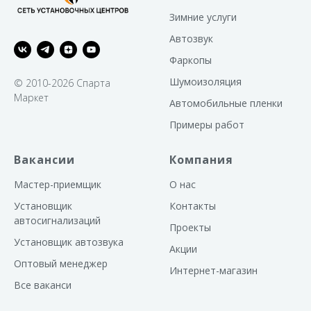
толстого МДФ, жёсткая и хор
задемпфированная конструкц
Зимние услуги
вносит в звучание никаких
дополнительных призвуков. З
Автозвук
стенка выполнена с наклоном,
только делает удобной устано
Фаркопы
сабвуфера вплотную к спинке
сиденья, но и уменьшает
Шумоизоляция
© 2010-2026 Спарта
возникновение резонансных 
Маркет
внутри корпуса.
Автомобильные пленки
Примеры работ
Вакансии
Компания
Мастер-приемщик
О нас
Установщик
Контакты
автосигнализаций
Проекты
Установщик автозвука
Акции
Оптовый менеджер
Интернет-магазин
Все ваканси