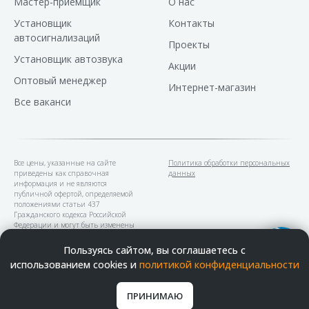
Мастер-приемщик
О нас
Установщик
Контакты
автосигнализаций
Проекты
Установщик автозвука
Акции
Оптовый менеджер
Интернет-магазин
Все ваканси
Все цены, указанные на сайте
Политика обработки персональных
приведены как справочная
данных
информация и не являются
публичной офертой, определяемой
положениями статьи 437
Гражданского кодекса Российской
Федерации и могут быть изменены
в любое время без предупреждения.
Пользуясь сайтом, вы соглашаетесь с
использованием cookies и
политикой конфиденциальности
В наших устновочных центрах
можно оплатить банковскими
картами
ПРИНИМАЮ
ГЛАВНАЯ
УСЛУГИ
ПОИСК
РАБОТЫ
КОНТАКТЫ