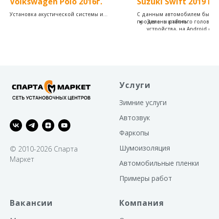
Volkswagen Polo 2016г.
Suzuki Swift 2019 го
Установка акустической системы и
С данным автомобилем были
фаркопа
проделаны работы:
Замена штатного головног
устройства, на Android от
Teyes, с сохранением штат
кругового обзора 360.
Услуги
Зимние услуги
Автозвук
Фаркопы
Шумоизоляция
© 2010-2026 Спарта
Маркет
Автомобильные пленки
Примеры работ
Вакансии
Компания