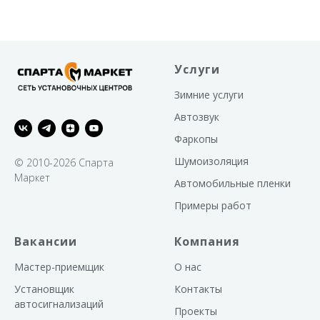
телематический комплекс с
интеллектуальным автозапуско
сканируемым диалоговым ко
управления, интегрированны
2CAN+4LIN интерфейсом,
ударопрочным брелком управ
Услуги
помехозащищенным трансиве
малошумящим усилителем
Зимние услуги
Автозвук
Фаркопы
Шумоизоляция
© 2010-2026 Спарта
Маркет
Автомобильные пленки
Примеры работ
Вакансии
Компания
Мастер-приемщик
О нас
Установщик
Контакты
автосигнализаций
Проекты