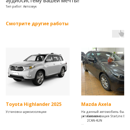
аудиосистему вашей мечты!
Тип работ: Автозвук
Смотрите другие работы
Toyota Highlander 2025
Mazda Axela
Установка шумоизоляции
На данный автомобиль было
установлено:
Сигнализация StarLine E96 
2CAN-4LIN
Надежный автомобильный охр