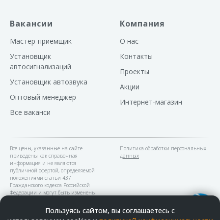
Вакансии
Компания
Мастер-приемщик
О нас
Установщик
Контакты
автосигнализаций
Проекты
Установщик автозвука
Акции
Оптовый менеджер
Интернет-магазин
Все ваканси
Все цены, указанные на сайте
Политика обработки персональных
приведены как справочная
данных
информация и не являются
публичной офертой, определяемой
положениями статьи 437
Гражданского кодекса Российской
Федерации и могут быть изменены
в любое время без предупреждения.
Пользуясь сайтом, вы соглашаетесь с