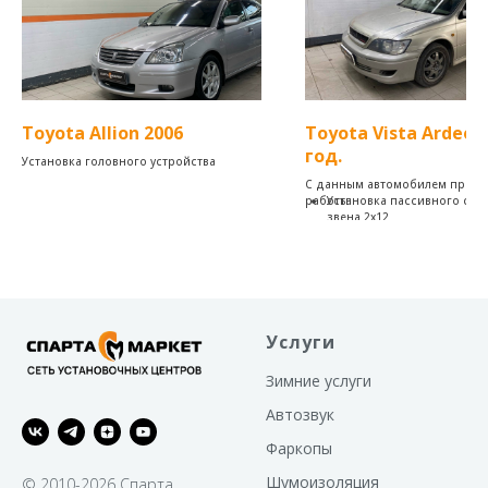
Toyota Allion 2006
Toyota Vista Ardeo 
год.
Установка головного устройства
С данным автомобилем прод
работы:
Установка пассивного саб
звена 2х12
Дубляж с генератора.
Замена штатного акб, на л
титанат 35АЧ.
Услуги
Зимние услуги
Автозвук
Фаркопы
Шумоизоляция
© 2010-2026 Спарта